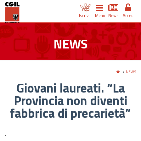
Iscriviti
Menu
News
Accedi
NEWS
NEWS
Giovani laureati. “La
Provincia non diventi
fabbrica di precarietà”
.