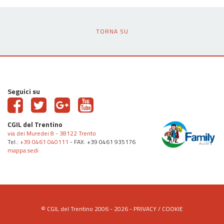
TORNA SU
Seguici su
CGIL del Trentino
via dei Muredei 8 - 38122 Trento
Tel.:
+39 0461 040111
- FAX: +39 0461 935176
mappa sedi
© CGIL del Trentino 2006 - 2026 -
PRIVACY
/
COOKIE