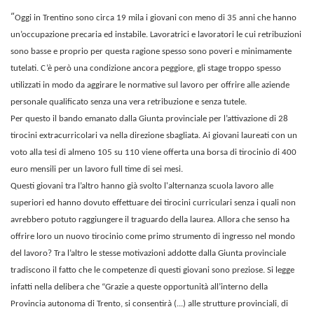
“
Oggi in Trentino sono circa 19 mila i giovani con meno di 35 anni che hanno
un’occupazione precaria ed instabile. Lavoratrici e lavoratori le cui retribuzioni
sono basse e proprio per questa ragione spesso sono poveri e minimamente
tutelati. C’è però una condizione ancora peggiore, gli stage troppo spesso
utilizzati in modo da aggirare le normative sul lavoro per offrire alle aziende
personale qualificato senza una vera retribuzione e senza tutele.
Per questo il bando emanato dalla Giunta provinciale per l’attivazione di 28
tirocini extracurricolari va nella direzione sbagliata. Ai giovani laureati con un
voto alla tesi di almeno 105 su 110 viene offerta una borsa di tirocinio di 400
euro mensili per un lavoro full time di sei mesi.
Questi giovani tra l’altro hanno già svolto l'alternanza scuola lavoro alle
superiori ed hanno dovuto effettuare dei tirocini curriculari senza i quali non
avrebbero potuto raggiungere il traguardo della laurea. Allora che senso ha
offrire loro un nuovo tirocinio come primo strumento di ingresso nel mondo
del lavoro? Tra l’altro le stesse motivazioni addotte dalla Giunta provinciale
tradiscono il fatto che le competenze di questi giovani sono preziose. Si legge
infatti nella delibera che “Grazie a queste opportunità all’interno della
Provincia autonoma di Trento, si consentirà (...) alle strutture provinciali, di