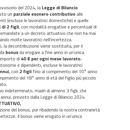
ovvisorio del 2024, la
Legge di Bilancio
isto un
parziale esonero contributivo
alle
enti (escluse le lavoratrici domestiche) e quelle
di 2 figli
, con modalità erogative e percentuali di
demandate a un decreto attuativo che non ha mai
iando molte lavoratrici nell’incertezza.
 la decontribuzione viene sostituita, per il
 da
bonus
da erogare a fine anno in un’unica
 importo di
40 € per ogni mese lavorato.
tonome e dipendenti, escluse le lavoratrici
nnui
, con
2 figli
fino al compimento del 10° anno
mpimento del 18° anno di età del figlio più piccolo
ato.
mpo indeterminato, madri di almeno 3 figli, che
annui, previsto dalla Legge di Bilancio 2024.
TTUATIVO,
zione del bonus, pur ribadendo la nostra contrarietà
ertezze. Il bonus viene erogato in un’unica