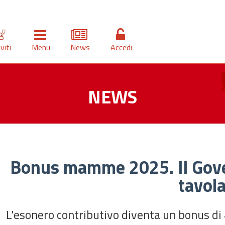
iviti
Menu
News
Accedi
NEWS
Bonus mamme 2025. Il Gover
tavol
L'esonero contributivo diventa un bonus di 