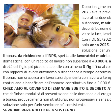
Dopo il regime pr
2025
aveva prev
lavoratrici dipend
autonome,
madri 
decontribuzione 
visto la luce, lasc
Con il DL 95/2025,
solo
anno 2025
,
soluzione, per un
Il bonus,
da richiedere all’INPS
, spetta alle
lavoratrici madri
au
domestiche, con un reddito da lavoro non superiore a
40.000 € a
di età del figlio più piccolo e a quelle con almeno
3 figli
fino al co
con rapporti di lavoro autonomo o dipendente a tempo determin
Il bonus non si applica alle lavoratrici dipendenti con lavoro a te
continuano a beneficiare dell’esonero contributivo fino a 3.000 € 
CHIEDIAMO AL GOVERNO DI EMANARE SUBITO IL DECRETO A
che definisca modalità di presentazione delle domande e di eroga
a bonus, provvedimenti non strutturali, non progressivi e senza c
soluzione solo per farlo sembrare più consistente.
SERVONO VERE POLITICHE A SOSTEGNO