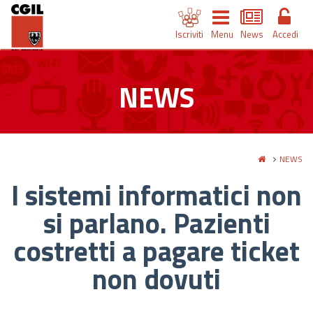
Iscriviti
Menu
News
Accedi
NEWS
NEWS
I sistemi informatici non
si parlano. Pazienti
costretti a pagare ticket
non dovuti