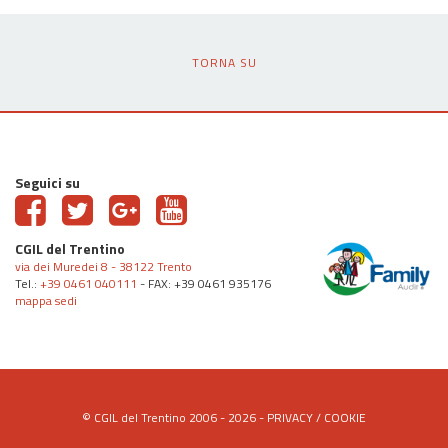
TORNA SU
Seguici su
CGIL del Trentino
via dei Muredei 8 - 38122 Trento
Tel.:
+39 0461 040111
- FAX: +39 0461 935176
mappa sedi
© CGIL del Trentino 2006 - 2026 -
PRIVACY
/
COOKIE