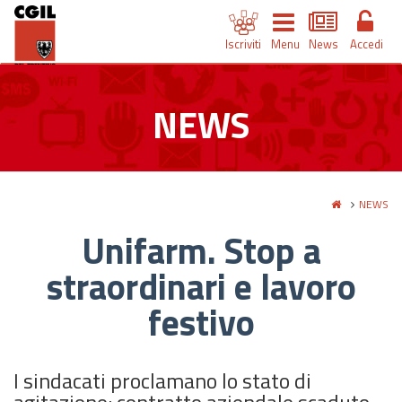
Iscriviti
Menu
News
Accedi
NEWS
NEWS
Unifarm. Stop a
straordinari e lavoro
festivo
I sindacati proclamano lo stato di
agitazione: contratto aziendale scaduto