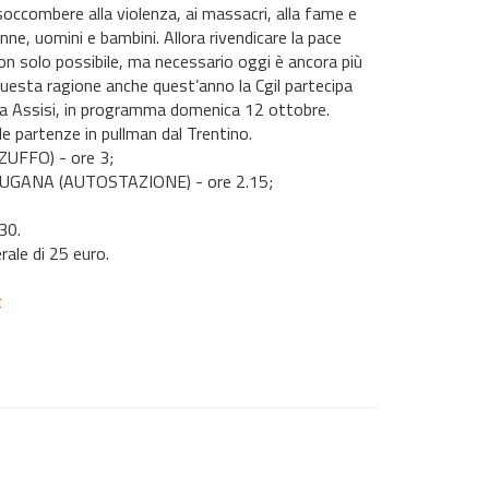
occombere alla violenza, ai massacri, alla fame e
donne, uomini e bambini. Allora rivendicare la pace
n solo possibile, ma necessario oggi è ancora più
uesta ragione anche quest’anno la Cgil partecipa
ia Assisi, in programma domenica 12 ottobre.
le partenze in pullman dal Trentino.
UFFO) - ore 3;
GANA (AUTOSTAZIONE) - ore 2.15;
30.
rale di 25 euro.
t