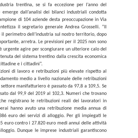
dustria trentina, se si fa eccezione per l’anno del
 emerge dall’analisi dei bilanci industriali condotta
campione di 104 aziende desta preoccupazione in Via
tetizza il segretario generale Andrea Grosselli. “Il
il perimetro dell’industria sul nostro territorio, dopo
mportante, arretra. Le previsioni per il 2025 non sono
è urgente agire per scongiurare un ulteriore calo del
a tenuta del sistema trentino dalla crescita economica
tadine e i cittadini”.
zioni di lavoro e retribuzioni più elevate rispetto al
andamento medio a livello nazionale delle retribuzioni
l settore manifatturiero è passato da 97,8 a 109,5. Se
passato dal 99,9 del 2019 al 102,3. Numeri che trovano
he registrano le retribuzioni reali dei lavoratori in
operai hanno avuto una retribuzione media annua di
386 euro dei servizi di alloggio. Per gli impiegati le
5 euro contro i 27.820 euro medi annui delle attività
 alloggio. Dunque le imprese industriali garantiscono