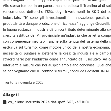
salari migliori e una maggiore capacità di spesa per le famiglie.
Allo stesso tempo, in un panorama che colloca il Trentino al di sot
va comunque detto che l’85% degli investimenti in R&D del set
industriale. “E’ sono gli investimenti in innovazione, peraltr
produttività e dunque produzione di ricchezza”, aggiunge Grosselli.
In buona sostanza l’industria dà un contributo determinante alla cre
crescita asfittica del Pil provinciale un’industria che arretra comp
con conseguenze inevitabili anche sulla tenuta del sistema della 
esclusiva sul turismo, come motore unico della nostra economia, 
necessità di puntare e sostenere la crescita industriale e cambi
straordinario per l’industria come annunciato dall’Esecutivo. Ad og
interventi e misure che noi auspichiamo siano condivise. Quel che
se non vogliamo che il Trentino si fermi”, conclude Grosselli. 
Trento, 5 novembre 2025
Allegati
cs_bilanci industria 2024 dati (pdf, 563,748 KiB)