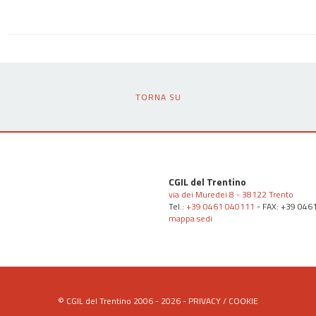
TORNA SU
CGIL del Trentino
via dei Muredei 8 - 38122 Trento
Tel.:
+39 0461 040111
- FAX: +39 046
mappa sedi
© CGIL del Trentino 2006 - 2026 -
PRIVACY
/
COOKIE