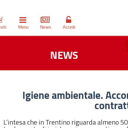
iviti
Menu
News
Accedi
NEWS
Igiene ambientale. Acco
contrat
L’intesa che in Trentino riguarda almeno 50