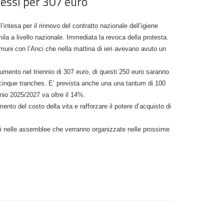
lessi per 307 euro
ll’intesa per il rinnovo del contratto nazionale dell’igiene
ila a livello nazionale. Immediata la revoca della protesta.
comuni con l’Anci che nella mattina di ieri avevano avuto un
umento nel triennio di 307 euro, di questi 250 euro saranno
inque tranches. E’ prevista anche una una tantum di 100
io 2025/2027 va oltre il 14%.
ento del costo della vita e rafforzare il potere d’acquisto di
nti nelle assemblee che verranno organizzate nelle prossime