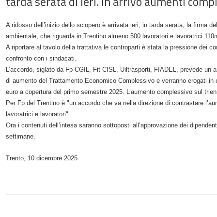
tarda serata di ieri. In arrivo aumenti comp
A ridosso dell’inizio dello sciopero è arrivata ieri, in tarda serata, la firma de
ambientale, che riguarda in Trentino almeno 500 lavoratori e lavoratrici 110m
A riportare al tavolo della trattativa le controparti è stata la pressione dei 
confronto con i sindacati.
L’accordo, siglato da Fp CGIL, Fit CISL, Uiltrasporti, FIADEL, prevede un a
di aumento del Trattamento Economico Complessivo e verranno erogati in c
euro a copertura del primo semestre 2025. L’aumento complessivo sul trienn
Per Fp del Trentino è "un accordo che va nella direzione di contrastare l’aum
lavoratrici e lavoratori".
Ora i contenuti dell’intesa saranno sottoposti all’approvazione dei dipende
settimane.
Trento, 10 dicembre 2025