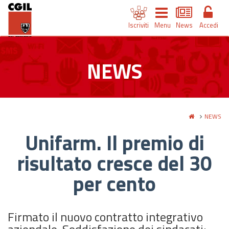
Iscriviti
Menu
News
Accedi
NEWS
NEWS
Unifarm. Il premio di
risultato cresce del 30
per cento
Firmato il nuovo contratto integrativo
aziendale. Soddisfazione dei sindacati: