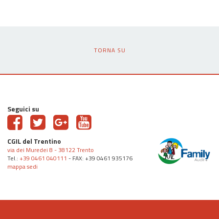
TORNA SU
Seguici su
CGIL del Trentino
via dei Muredei 8 - 38122 Trento
Tel.:
+39 0461 040111
- FAX: +39 0461 935176
mappa sedi