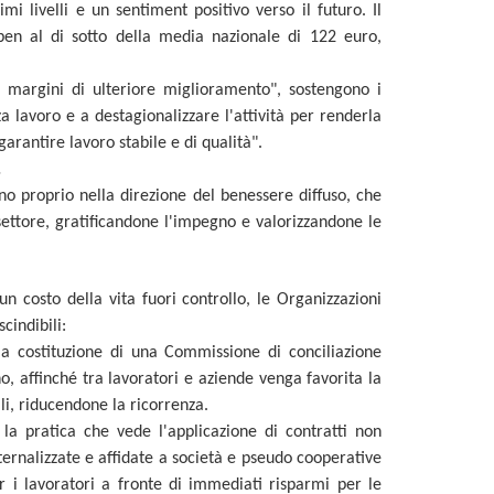
i livelli e un sentiment positivo verso il futuro. Il
ben al di sotto della media nazionale di 122 euro,
on margini di ulteriore miglioramento", sostengono i
za lavoro e a destagionalizzare l'attività per renderla
garantire lavoro stabile e di qualità".
.
no proprio nella direzione del benessere diffuso, che
settore, gratificandone l'impegno e valorizzandone le
n costo della vita fuori controllo, le Organizzazioni
cindibili:
la costituzione di una Commissione di conciliazione
no, affinché tra lavoratori e aziende venga favorita la
li, riducendone la ricorrenza.
 la pratica che vede l'applicazione di contratti non
sternalizzate e affidate a società e pseudo cooperative
r i lavoratori a fronte di immediati risparmi per le