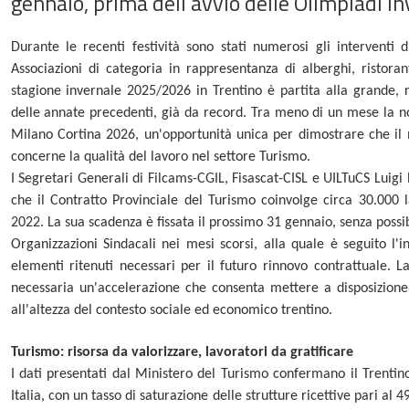
gennaio, prima dell’avvio delle Olimpiadi in
Durante le recenti festività sono stati numerosi gli interventi di
Associazioni di categoria in rappresentanza di alberghi, ristora
stagione invernale 2025/2026 in Trentino è partita alla grande, 
delle annate precedenti, già da record. Tra meno di un mese la nos
Milano Cortina 2026, un'opportunità unica per dimostrare che il 
concerne la qualità del lavoro nel settore Turismo.
I Segretari Generali di Filcams-CGIL, Fisascat-CISL e UILTuCS Luigi 
che il Contratto Provinciale del Turismo coinvolge circa 30.000 l
2022. La sua scadenza è fissata il prossimo 31 gennaio, senza possibi
Organizzazioni Sindacali nei mesi scorsi, alla quale è seguito l'
elementi ritenuti necessari per il futuro rinnovo contrattuale. La
necessaria un'accelerazione che consenta mettere a disposizione
all'altezza del contesto sociale ed economico trentino.
Turismo: risorsa da valorizzare, lavoratori da gratificare
I dati presentati dal Ministero del Turismo confermano il Trentino
Italia, con un tasso di saturazione delle strutture ricettive pari al 