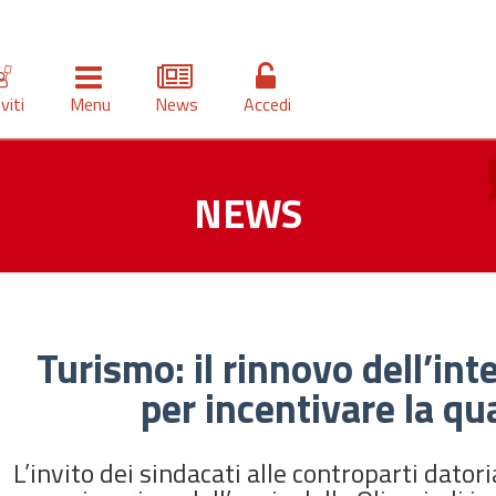
iviti
Menu
News
Accedi
NEWS
Turismo: il rinnovo dell’int
per incentivare la qua
L’invito dei sindacati alle controparti datoria