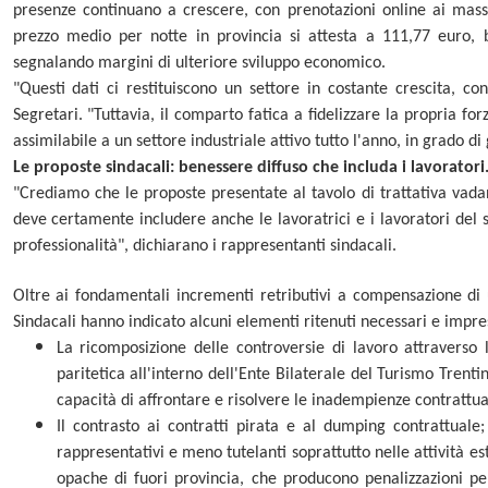
presenze continuano a crescere, con prenotazioni online ai massim
prezzo medio per notte in provincia si attesta a 111,77 euro, 
segnalando margini di ulteriore sviluppo economico.
"Questi dati ci restituiscono un settore in costante crescita, c
Segretari. "Tuttavia, il comparto fatica a fidelizzare la propria for
assimilabile a un settore industriale attivo tutto l'anno, in grado di 
Le proposte sindacali: benessere diffuso che includa i lavoratori
"Crediamo che le proposte presentate al tavolo di trattativa vada
deve certamente includere anche le lavoratrici e i lavoratori del 
professionalità", dichiarano i rappresentanti sindacali.
Oltre ai fondamentali incrementi retributivi a compensazione di u
Sindacali hanno indicato alcuni elementi ritenuti necessari e impres
La ricomposizione delle controversie di lavoro attraverso 
paritetica all'interno dell'Ente Bilaterale del Turismo Trenti
capacità di affrontare e risolvere le inadempienze contrattua
Il contrasto ai contratti pirata e al dumping contrattuale;
rappresentativi e meno tutelanti soprattutto nelle attività e
opache di fuori provincia, che producono penalizzazioni pe