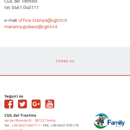
CGIL del Trentino
tel. 0461 040111
e-mail:
ufficio.stampa@cgil.tn.it
marianna.giuliano@cgil.tn.it
TORNA SU
Seguici su
CGIL del Trentino
via dei Muredei 8 - 38122 Trento
Tel.:
+39 0461 040111
- FAX: +39 0461 935176