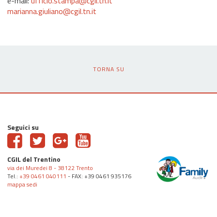
e-mail:
ufficio.stampa@cgil.tn.it
marianna.giuliano@cgil.tn.it
TORNA SU
Seguici su
CGIL del Trentino
via dei Muredei 8 - 38122 Trento
Tel.:
+39 0461 040111
- FAX: +39 0461 935176
mappa sedi