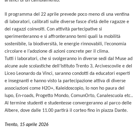
artefici di un cambiamento.
Il programma del 22 aprile prevede poco meno di una ventina
di laboratori, calibrati sulle diverse fasce d’età delle ragazze e
dei ragazzi coinvolti. Con attività partecipative si
sperimenteranno e si affronteranno temi quali la mobilità
sostenibile, la biodiversità, le energie rinnovabili, l’economia
circolare e l’adozione di azioni concrete per il clima.
Tutti i laboratori, che si svolgeranno in diverse sedi dal Muse ad
alcune aule scolastiche dell’Istituto Trento 3,
Arcivescovile
e del
Liceo
Leonardo d
a Vinci, saranno condotti da educatori esperti
e insegnanti
e hanno visto la
partecipazione attiva di diverse
associazioni come
H2O
+
, Kaleidoscopio, Io non ho paura del
lupo, En-roads,
Progetto Mondo, ComunOrto, Canalescuol
a etc..
Al termine studenti e studentesse convergeranno al parco delle
Albere, dove dalle 11.00 partirà il corteo fino in piazza Dante.
T
rento, 15 aprile 2026