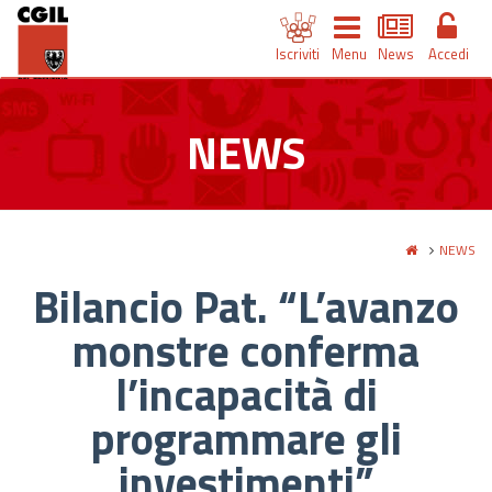
Iscriviti
Menu
News
Accedi
NEWS
NEWS
Bilancio Pat. “L’avanzo
monstre conferma
l’incapacità di
programmare gli
investimenti”