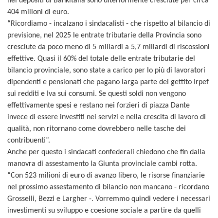
nei depositi di Bankitalia sono ulteriormente cresciute per circa
404 milioni di euro.
“Ricordiamo - incalzano i sindacalisti - che rispetto al bilancio di
previsione, nel 2025 le entrate tributarie della Provincia sono
cresciute da poco meno di 5 miliardi a 5,7 miliardi di riscossioni
effettive. Quasi il 60% del totale delle entrate tributarie del
bilancio provinciale, sono state a carico per lo più di lavoratori
dipendenti e pensionati che pagano larga parte del gettito Irpef
sui redditi e Iva sui consumi. Se questi soldi non vengono
effettivamente spesi e restano nei forzieri di piazza Dante
invece di essere investiti nei servizi e nella crescita di lavoro di
qualità, non ritornano come dovrebbero nelle tasche dei
contribuenti”.
Anche per questo i sindacati confederali chiedono che fin dalla
manovra di assestamento la Giunta provinciale cambi rotta.
“Con 523 milioni di euro di avanzo libero, le risorse finanziarie
nel prossimo assestamento di bilancio non mancano - ricordano
Grosselli, Bezzi e Largher -. Vorremmo quindi vedere i necessari
investimenti su sviluppo e coesione sociale a partire da quelli