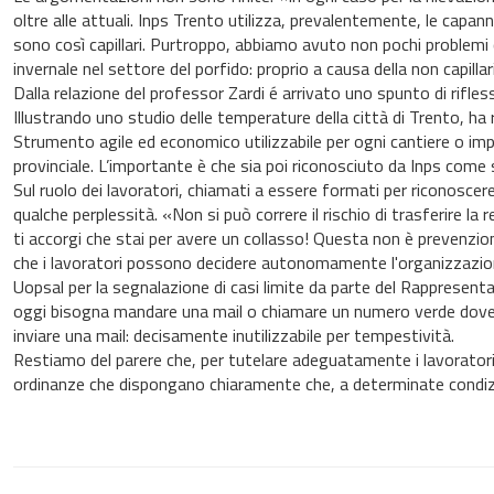
oltre alle attuali. Inps Trento utilizza, prevalentemente, le capa
sono così capillari. Purtroppo, abbiamo avuto non pochi problemi 
invernale nel settore del porfido: proprio a causa della non capillar
Dalla relazione del professor Zardi é arrivato uno spunto di rifl
Illustrando uno studio delle temperature della città di Trento, ha r
Strumento agile ed economico utilizzabile per ogni cantiere o imp
provinciale. L’importante è che sia poi riconosciuto da Inps come
Sul ruolo dei lavoratori, chiamati a essere formati per riconoscere
qualche perplessità. «Non si può correre il rischio di trasferire la
ti accorgi che stai per avere un collasso! Questa non è prevenzio
che i lavoratori possono decidere autonomamente l'organizzazione 
Uopsal per la segnalazione di casi limite da parte del Rappresentan
oggi bisogna mandare una mail o chiamare un numero verde dove, n
inviare una mail: decisamente inutilizzabile per tempestività.
Restiamo del parere che, per tutelare adeguatamente i lavoratori 
ordinanze che dispongano chiaramente che, a determinate condizi