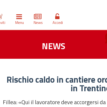
iviti
Menu
News
Accedi
NEWS
Rischio caldo in cantiere or
in Trenti
Fillea: «Qui il lavoratore deve accorgersi da