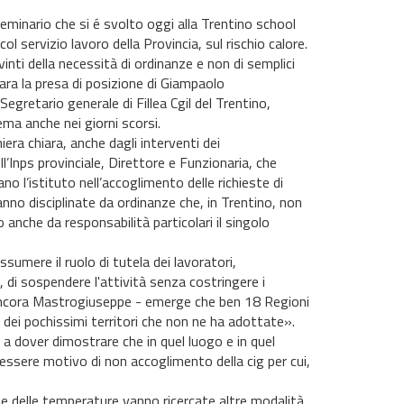
eminario che si é svolto oggi alla Trentino school
 servizio lavoro della Provincia, sul rischio calore.
nti della necessità di ordinanze e non di semplici
iara la presa di posizione di Giampaolo
gretario generale di Fillea Cgil del Trentino,
ma anche nei giorni scorsi.
ra chiara, anche dagli interventi dei
l’Inps provinciale, Direttore e Funzionaria, che
ano l’istituto nell’accoglimento delle richieste di
nno disciplinate da ordinanze che, in Trentino, non
 anche da responsabilità particolari il singolo
sumere il ruolo di tutela dei lavoratori,
, di sospendere l'attività senza costringere i
ga ancora Mastrogiuseppe - emerge che ben 18 Regioni
dei pochissimi territori che non ne ha adottate».
 a dover dimostrare che in quel luogo e in quel
essere motivo di non accoglimento della cig per cui,
ne delle temperature vanno ricercate altre modalità