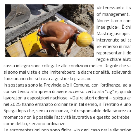
«Interessante il s
of management, col
Noi restiamo convi
linee guida». È ch
Mastrogiuseppe, Se
intervenuto sul te
«È emerso in manie
rappresentanti del
regole chiare aiut
cassa integrazione collegate alle condizioni meteo. Regole che va
si sono mai viste e che limiterebbero la discrezionalità, sollevando
funzionario che si trova a gestire la pratica».
In sostanza sono la Provincia e/o il Comune, con l’ordinanza, ad as
consentendo all’impresa di avere accesso certo alla “cig” e, quindi
lavoratori a esposizioni rischiose. «Dai relatori odierni – spie
nel 2025 hanno emanato ordinanze in tal senso, il Trentino è uno 
Spiega Inps che, senza ordinanza, è il responsabile della sicurezza
momento non è possibile l'attività lavorativa e questo potrebbe 
come detto, servono ordinanze.
Le argomentazioni non sono finite. «In ogni caso per la rilevazio