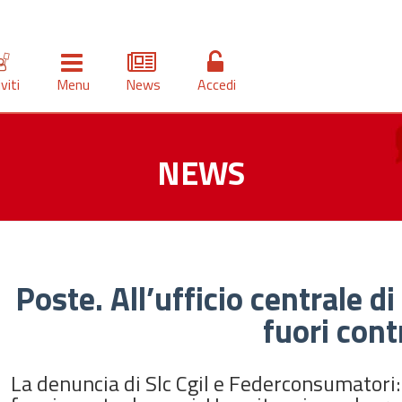
iviti
Menu
News
Accedi
NEWS
Poste. All’ufficio centrale 
fuori cont
La denuncia di Slc Cgil e Federconsumatori: