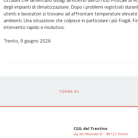
cittadini che lamentano disagi all'interno dell'Ufficio Postale di R
degli impianti di climatizzazione. Dopo i problemi registrati durant
utenti e lavoratori si trovano ad affrontare temperature elevate
ambienti. Una situazione che colpisce in particolare i più fragili.
intervento rapido e risolutivo.
Trento, 9 giugno 2026
TORNA SU
CGIL del Trentino
via dei Muredei 8 - 38122 Trento