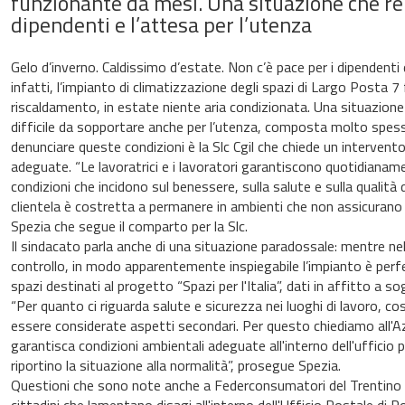
funzionante da mesi. Una situazione che rend
dipendenti e l’attesa per l’utenza
Gelo d’inverno. Caldissimo d’estate. Non c’è pace per i dipendenti
infatti, l’impianto di climatizzazione degli spazi di Largo Posta 7
riscaldamento, in estate niente aria condizionata. Una situazione 
difficile da sopportare anche per l’utenza, composta molto spesso
denunciare queste condizioni è la Slc Cgil che chiede un intervento
adeguate. “Le lavoratrici e i lavoratori garantiscono quotidianame
condizioni che incidono sul benessere, sulla salute e sulla qualità 
clientela è costretta a permanere in ambienti che non assicuran
Spezia che segue il comparto per la Slc.
Il sindacato parla anche di una situazione paradossale: mentre ne
controllo, in modo apparentemente inspiegabile l’impianto è perf
spazi destinati al progetto “Spazi per l'Italia”, dati in affitto a so
“Per quanto ci riguarda salute e sicurezza nei luoghi di lavoro, c
essere considerate aspetti secondari. Per questo chiediamo all'A
garantisca condizioni ambientali adeguate all'interno dell'ufficio p
riportino la situazione alla normalità”, prosegue Spezia.
Questioni che sono note anche a Federconsumatori del Trentino ch