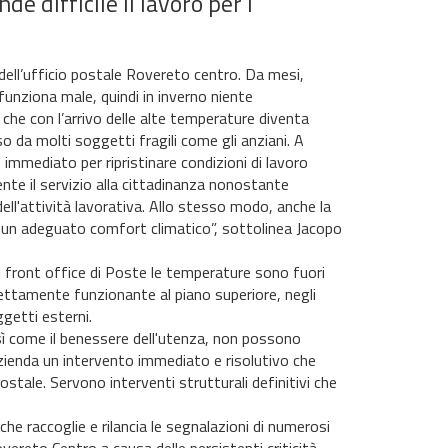
e difficile il lavoro per i
 dell’ufficio postale Rovereto centro. Da mesi,
 funziona male, quindi in inverno niente
che con l’arrivo delle alte temperature diventa
 da molti soggetti fragili come gli anziani. A
 immediato per ripristinare condizioni di lavoro
nte il servizio alla cittadinanza nonostante
dell'attività lavorativa. Allo stesso modo, anche la
o un adeguato comfort climatico”, sottolinea Jacopo
l front office di Poste le temperature sono fuori
ettamente funzionante al piano superiore, negli
ggetti esterni.
osì come il benessere dell'utenza, non possono
zienda un intervento immediato e risolutivo che
ostale. Servono interventi strutturali definitivi che
e raccoglie e rilancia le segnalazioni di numerosi