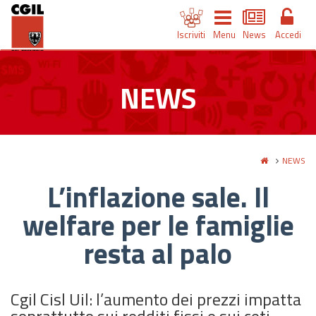
Iscriviti
Menu
News
Accedi
NEWS
NEWS
L’inflazione sale. Il
welfare per le famiglie
resta al palo
Cgil Cisl Uil: l’aumento dei prezzi impatta
soprattutto sui redditi fissi e sui ceti