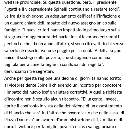
welfare provinciale. Su questa questione, però, il presidente
Fugatti e il vicepresidente Spinelli continuano a restare sordi”.
Le tre sigle chiedono un adeguamento dell’Icef all’inflazione e
un quadro chiaro dell’impatto del nuovo assegno unico sulle
famiglie. “I nuovi criteri hanno impattato in primo luogo sulla
stragrande maggioranza dei nuclei in cui lavorano entrambi i
genitori e che, da un anno all’altro, si sono ritrovati ricchi senza
saperlo né esserlo. Va forse peggio per la quota A dell’assegno
unico, il sostegno alla povertà, che sta agendo come una
tagliola per alcune famiglie in condizioni di fragilità”,
denunciano i tre segretari.
Anche per questa ragione una decina di giorni fa hanno scritto
al vicepresidente Spinelli chiedendo un incontro per conoscere
l’impatto del nuovo Icef e valutare correttivi. A quella richiesta
d’incontro non è seguito alcun riscontro. “E’ urgente, invece,
aprire il confronto in vista della definizione di un assestamento
di bilancio che sarà tutt’altro che povero visto che nelle casse di
Piazza Dante c’è un avanzo d’amministrazione di 1,2 miliardi di
euro. Il welfare per famiglie, povertà e casa va aggiornato e