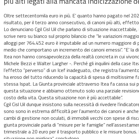
più alti legati alla mancata indicizzazione del
Oltre settecentomila euro in più. E’ quanto hanno pagato nel 2025 g
risultato, per il terzo anno consecutivo, di canoni più alti, effetto 
Lo denunciano Cgil Cisl Uil che parlano di situazione inaccettabi
scrive nero su bianco sul proprio bilancio che “le variazioni maggi
alloggi per 764.452 euro è imputabile ad un numero maggiore di p
medio che comportano un incremento dei canoni emessi”. “E’ la di
Itea non hanno consapevolezza della realtà concreta in cui vivon
Michele Bezzi e Walter Largher -. Perché gli inquilini della case Ite
l’effetto “perverso” di un Icef inadeguato, che registra l’aumento d
ha eroso del tutto riducendo la capacità di spesa di moltissime fam
stessa Ispat. La Giunta provinciale attraverso Itea fa cassa sui p
questa situazione e abbiamo ottenuto solo una parziale revisione
costo della vita. Questa situazione non è più accettabile”.
Cgil Cisl Uil dunque insistono sulla necessità di rivedere l’indicato
sono sono in estrema difficoltà per l’aumento dei canoni e anche d
cambi di gestione non oculati, di immobili vecchi con spese di r
giunta provinciale parla di “misure per le famiglie” nell’assestam
trimestrale a 20 euro per il trasporto pubblico e le misure bonus.
situazione non migliora”, concludono.