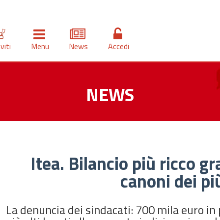
iviti
Menu
News
Accedi
NEWS
Itea. Bilancio più ricco g
canoni dei pi
La denuncia dei sindacati: 700 mila euro in p