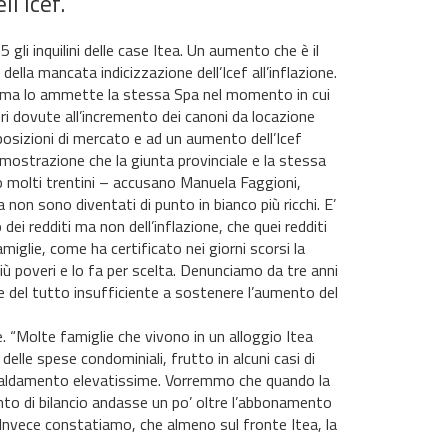
l’Icef.
li inquilini delle case Itea. Un aumento che è il
della mancata indicizzazione dell’Icef all’inflazione.
le, ma lo ammette la stessa Spa nel momento in cui
ori dovute all’incremento dei canoni da locazione
osizioni di mercato e ad un aumento dell’Icef
mostrazione che la giunta provinciale e la stessa
o molti trentini – accusano Manuela Faggioni,
a non sono diventati di punto in bianco più ricchi. E’
ei redditi ma non dell’inflazione, che quei redditi
iglie, come ha certificato nei giorni scorsi la
iù poveri e lo fa per scelta. Denunciamo da tre anni
 del tutto insufficiente a sostenere l’aumento del
re. “Molte famiglie che vivono in un alloggio Itea
elle spese condominiali, frutto in alcuni casi di
iscaldamento elevatissime. Vorremmo che quando la
ento di bilancio andasse un po’ oltre l’abbonamento
 Invece constatiamo, che almeno sul fronte Itea, la